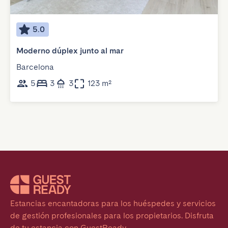
5.0
Moderno dúplex junto al mar
Barcelona
5
3
3
123 m²
Estancias encantadoras para los huéspedes y servicios 
de gestión profesionales para los propietarios. Disfruta 
de tu estancia con GuestReady.