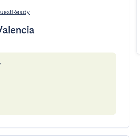
GuestReady
Valencia
e