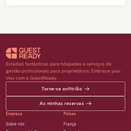
Estadias fantásticas para hóspedes e serviços de 
gestão profissionais para proprietários. Embrace your 
stay com a GuestReady.
Torne-se anfitrião
As minhas reservas
Empresa
Países
Sobre nós
França