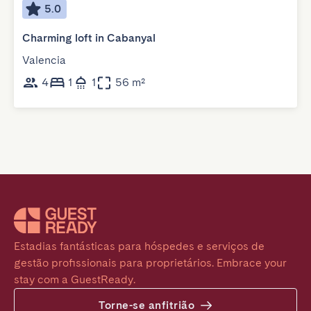
5.0
Charming loft in Cabanyal
Valencia
4
1
1
56 m²
Estadias fantásticas para hóspedes e serviços de 
gestão profissionais para proprietários. Embrace your 
stay com a GuestReady.
Torne-se anfitrião