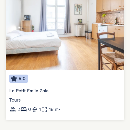
5.0
Le Petit Emile Zola
Tours
2
0
1
18 m²