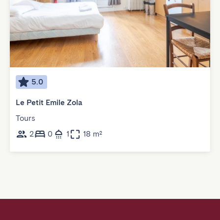
5.0
Le Petit Emile Zola
Tours
2
0
1
18 m²