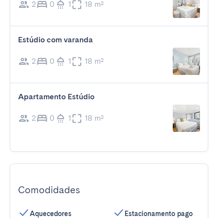
2
0
1
18 m²
Estúdio com varanda
2
0
1
18 m²
Apartamento Estúdio
2
0
1
18 m²
Comodidades
Aquecedores
Estacionamento pago