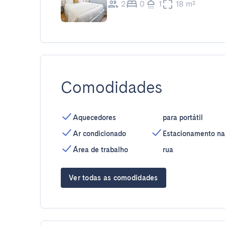
2
0
1
18 m²
Comodidades
Aquecedores
para portátil
Ar condicionado
Estacionamento na
Área de trabalho
rua
Ver todas as comodidades