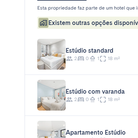
Esta propriedade faz parte de um hotel que i
Existem outras opções disponív
Estúdio standard
2
0
1
18 m²
Estúdio com varanda
2
0
1
18 m²
Apartamento Estúdio