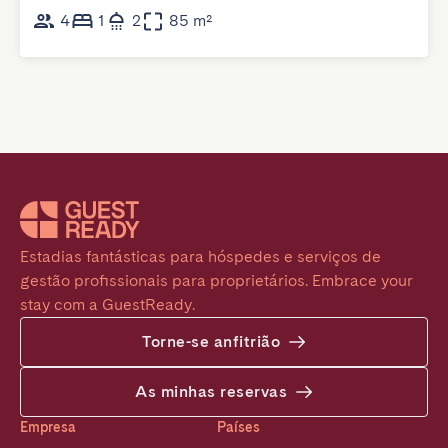
4
1
2
85 m²
Estadias fantásticas para hóspedes e serviços de 
gestão profissionais para proprietários. Embrace your 
stay com a GuestReady.
Torne-se anfitrião
As minhas reservas
Empresa
Países