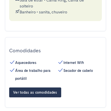
Sala de estar
•
Cama King, Cama de
solteiro
Banheiro
•
sanita, chuveiro
Comodidades
Aquecedores
Internet Wifi
Área de trabalho para
Secador de cabelo
portátil
Ver todas as comodidades