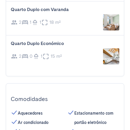
Quarto Duplo com Varanda
2
1
1
18 m²
Quarto Duplo Económico
2
0
1
15 m²
Comodidades
Aquecedores
Estacionamento com
Ar condicionado
portão eletrônico