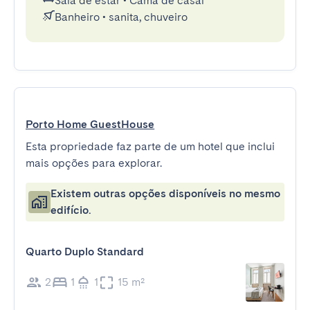
Sala de estar
•
Cama de casal
Banheiro
•
sanita, chuveiro
Porto Home GuestHouse
Esta propriedade faz parte de um hotel que inclui
mais opções para explorar.
Existem outras opções disponíveis no mesmo
edifício.
Quarto Duplo Standard
2
1
1
15 m²