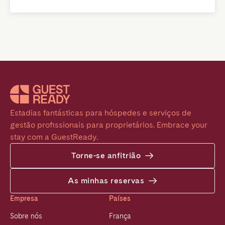
Estadias fantásticas para hóspedes e serviços de 
gestão profissionais para proprietários. Embrace your 
stay com a GuestReady.
Torne-se anfitrião
As minhas reservas
Empresa
Países
Sobre nós
França