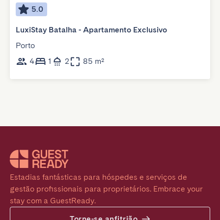
5.0
LuxiStay Batalha - Apartamento Exclusivo
Porto
4
1
2
85 m²
Estadias fantásticas para hóspedes e serviços de 
gestão profissionais para proprietários. Embrace your 
stay com a GuestReady.
Torne-se anfitrião