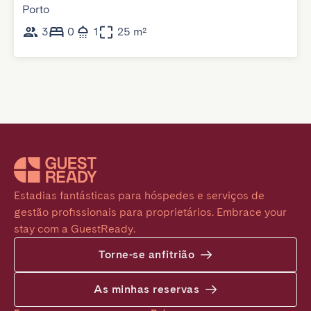
Porto
3
0
1
25 m²
Estadias fantásticas para hóspedes e serviços de 
gestão profissionais para proprietários. Embrace your 
stay com a GuestReady.
Torne-se anfitrião
As minhas reservas