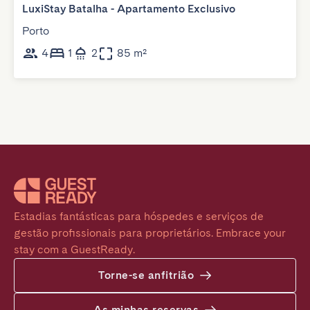
LuxiStay Batalha - Apartamento Exclusivo
Porto
4
1
2
85 m²
Estadias fantásticas para hóspedes e serviços de 
gestão profissionais para proprietários. Embrace your 
stay com a GuestReady.
Torne-se anfitrião
As minhas reservas