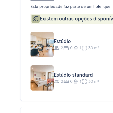
Esta propriedade faz parte de um hotel que i
Existem outras opções disponív
Estúdio
2
0
1
30 m²
Estúdio standard
2
0
1
30 m²