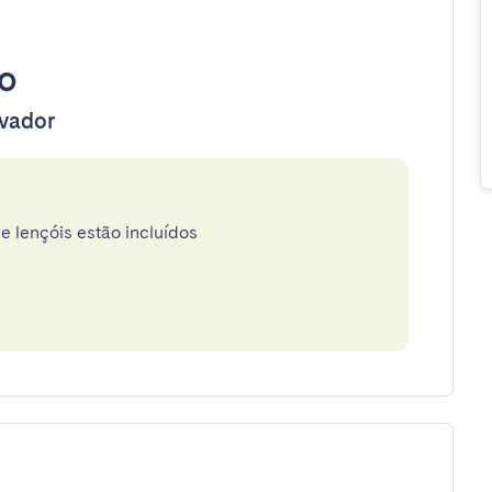
o
evador
e lençóis estão incluídos