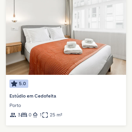
5.0
Estúdio em Cedofeita
Porto
3
0
1
25 m²