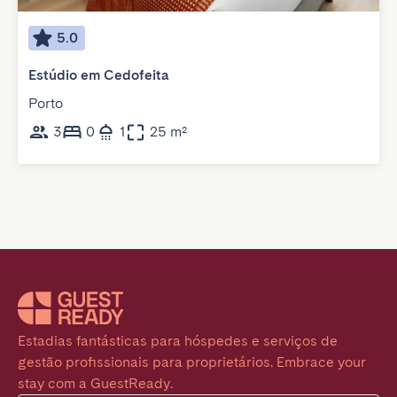
5.0
Estúdio em Cedofeita
Porto
3
0
1
25 m²
Estadias fantásticas para hóspedes e serviços de 
gestão profissionais para proprietários. Embrace your 
stay com a GuestReady.