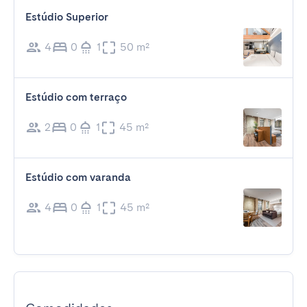
Estúdio Superior
4
0
1
50 m²
Estúdio com terraço
2
0
1
45 m²
Estúdio com varanda
4
0
1
45 m²