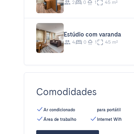
2
0
1
45 m²
Estúdio com varanda
4
0
1
45 m²
Comodidades
Ar condicionado
para portátil
Área de trabalho
Internet Wifi