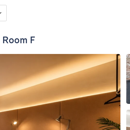
- Room F