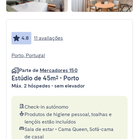
4.8
11 avaliações
Porto, Portugal
Parte de
Mercadores 150
Estúdio
de 45m²
•
Porto
Máx. 2 hóspedes • sem elevador
Check-in autónomo
Produtos de higiene pessoal, toalhas e
lençóis estão incluídos
Sala de estar
•
Cama Queen, Sofá-cama
de casal