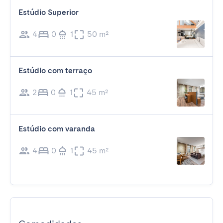
Estúdio Superior
4
0
1
50 m²
Estúdio com terraço
2
0
1
45 m²
Estúdio com varanda
4
0
1
45 m²