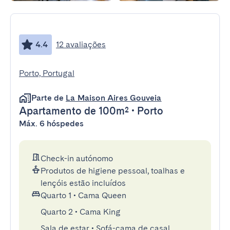
4.4
12 avaliações
Porto, Portugal
Parte de
La Maison Aires Gouveia
Apartamento
de 100m²
•
Porto
Máx. 6 hóspedes
Check-in autónomo
Produtos de higiene pessoal, toalhas e
lençóis estão incluídos
Quarto 1
•
Cama Queen
Quarto 2
•
Cama King
Sala de estar
•
Sofá-cama de casal