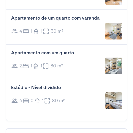
Apartamento de um quarto com varanda
4
1
1
30 m²
Apartamento com um quarto
2
1
1
30 m²
Estúdio - Nível dividido
4
0
1
80 m²