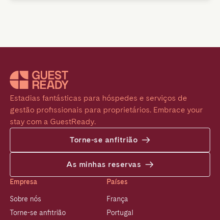
Estadias fantásticas para hóspedes e serviços de 
gestão profissionais para proprietários. Embrace your 
stay com a GuestReady.
Torne-se anfitrião
As minhas reservas
Empresa
Países
Sobre nós
França
Torne-se anfitrião
Portugal