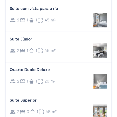
Suite com vista para o rio
2
1
1
45 m²
Suite Júnior
2
1
1
45 m²
Quarto Duplo Deluxe
2
1
1
20 m²
Suite Superior
2
0
1
45 m²