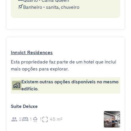
Quarto
•
Cama Queen
Banheiro
•
sanita, chuveiro
Innvict Residences
Esta propriedade faz parte de um hotel que inclui
mais opções para explorar.
Existem outras opções disponíveis no mesmo
edifício.
Suite Deluxe
2
1
1
45 m²