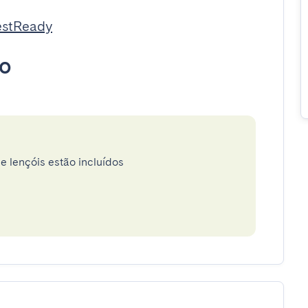
estReady
to
e lençóis estão incluídos