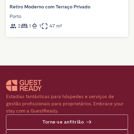
Retiro Moderno com Terraço Privado
Porto
2
1
1
47 m²
Estadias fantásticas para hóspedes e serviços de 
gestão profissionais para proprietários. Embrace your 
stay com a GuestReady.
Torne-se anfitrião