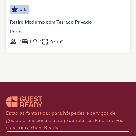
5.0
Retiro Moderno com Terraço Privado
Porto
2
1
1
47 m²
Estadias fantásticas para hóspedes e serviços de 
gestão profissionais para proprietários. Embrace your 
stay com a GuestReady.