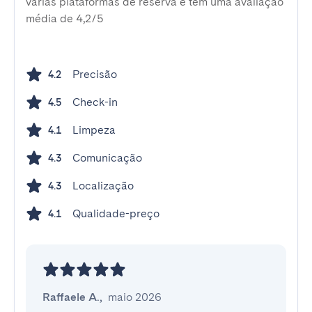
várias plataformas de reserva e tem uma avaliação
média de 4,2/5
Precisão
4.2
Check-in
4.5
Limpeza
4.1
Comunicação
4.3
Localização
4.3
Qualidade-preço
4.1
Raffaele A.
,
maio 2026