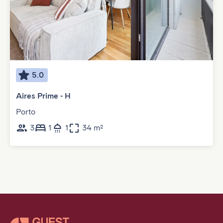
5.0
Aires Prime - H
Porto
3
1
1
34 m²