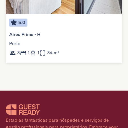
5.0
Aires Prime - H
Porto
3
1
1
34 m²
Estadias fantásticas para hóspedes e serviços de 
gestão profissionais para proprietários. Embrace your 