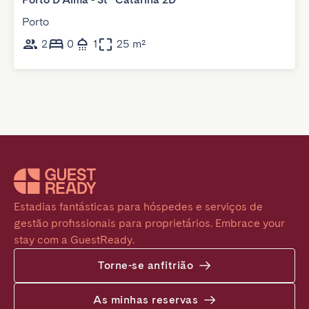
Porto
2
0
1
25 m²
Estadias fantásticas para hóspedes e serviços de 
gestão profissionais para proprietários. Embrace your 
stay com a GuestReady.
Torne-se anfitrião
As minhas reservas