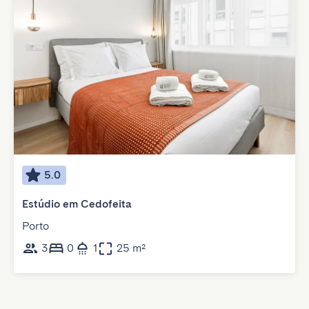
5.0
Estúdio em Cedofeita
Porto
3
0
1
25 m²