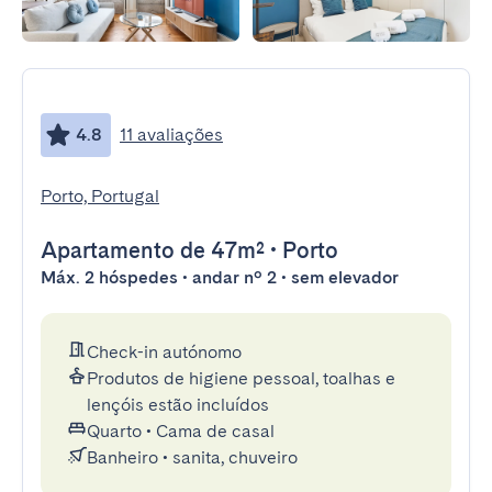
4.8
11 avaliações
Porto, Portugal
Apartamento
de 47m²
•
Porto
Máx. 2 hóspedes • andar nº 2 • sem elevador
Check-in autónomo
Produtos de higiene pessoal, toalhas e
lençóis estão incluídos
Quarto
•
Cama de casal
Banheiro
•
sanita, chuveiro