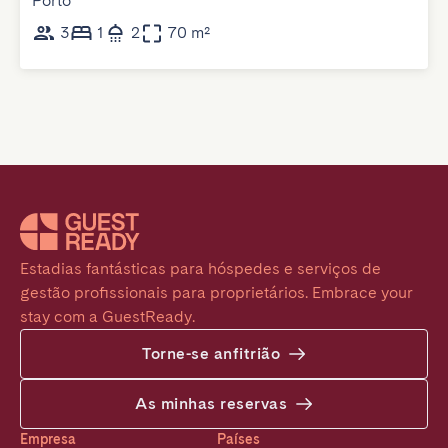
Porto
3
1
2
70 m²
Estadias fantásticas para hóspedes e serviços de 
gestão profissionais para proprietários. Embrace your 
stay com a GuestReady.
Torne-se anfitrião
As minhas reservas
Empresa
Países