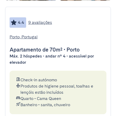
4.4
9 avaliações
Porto, Portugal
Apartamento
de 70m²
•
Porto
Máx. 2 hóspedes • andar nº 4 • acessível por
elevador
Check-in autónomo
Produtos de higiene pessoal, toalhas e
lençóis estão incluídos
Quarto
•
Cama Queen
Banheiro
•
sanita, chuveiro