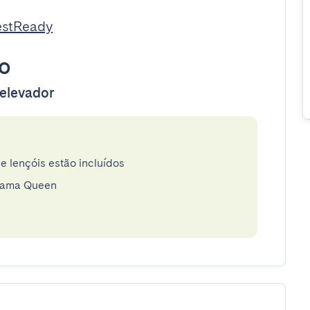
estReady
o
 elevador
e lençóis estão incluídos
 Cama Queen