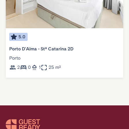
5.0
Porto D'Alma - Stª Catarina 2D
Porto
2
0
1
25 m²