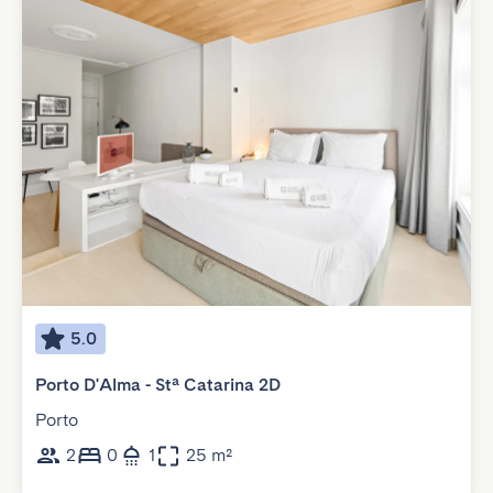
5.0
Porto D'Alma - Stª Catarina 2D
Porto
2
0
1
25 m²