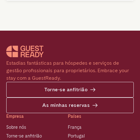
Estadias fantásticas para hóspedes e serviços de 
gestão profissionais para proprietários. Embrace your 
stay com a GuestReady.
Torne-se anfitrião
As minhas reservas
Empresa
Países
Sobre nós
França
Torne-se anfitrião
Portugal