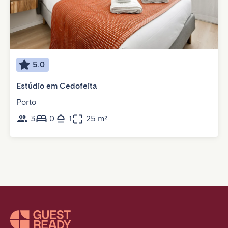
5.0
Estúdio em Cedofeita
Porto
3
0
1
25 m²