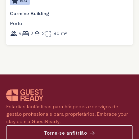
5.0
Carmine Building
Porto
4
2
2
80 m²
Estadias fantásticas para hóspedes e serviços de 
gestão profissionais para proprietários. Embrace your 
stay com a GuestReady.
Torne-se anfitrião