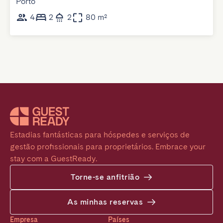
Porto
4
2
2
80 m²
Estadias fantásticas para hóspedes e serviços de 
gestão profissionais para proprietários. Embrace your 
stay com a GuestReady.
Torne-se anfitrião
As minhas reservas
Empresa
Países