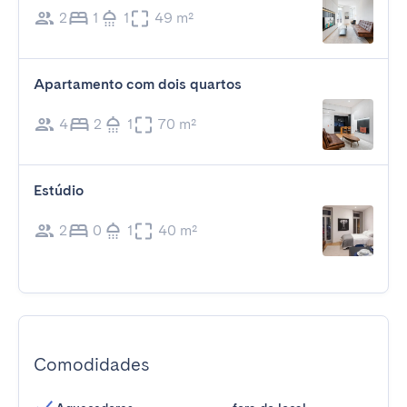
2
1
1
49 m²
Apartamento com dois quartos
4
2
1
70 m²
Estúdio
2
0
1
40 m²
Comodidades