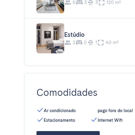
6
3
3
120 m²
Estúdio
2
0
1
40 m²
Comodidades
Ar condicionado
pago fora do local
Estacionamento
Internet Wifi