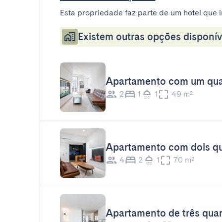
Esta propriedade faz parte de um hotel que i
Existem outras opções disponív
Apartamento com um qua
2
1
1
49 m²
Apartamento com dois qu
4
2
1
70 m²
Apartamento de três qua