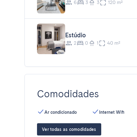
6
3
3
120 m²
Estúdio
2
0
1
40 m²
Comodidades
Ar condicionado
Internet Wifi
Ver todas as comodidades