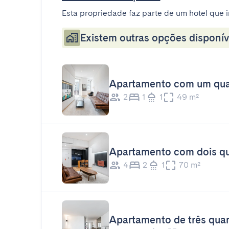
Esta propriedade faz parte de um hotel que i
Existem outras opções disponív
Apartamento com um qua
2
1
1
49 m²
Apartamento com dois qu
4
2
1
70 m²
Apartamento de três qua