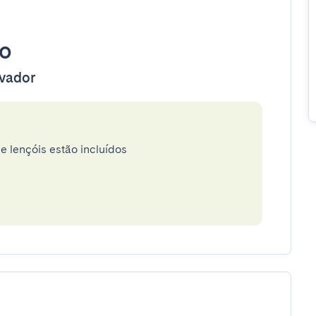
to
evador
e lençóis estão incluídos