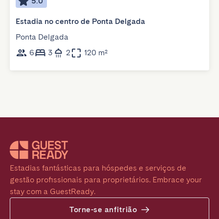
5.0
Estadia no centro de Ponta Delgada
Ponta Delgada
6
3
2
120 m²
Estadias fantásticas para hóspedes e serviços de 
gestão profissionais para proprietários. Embrace your 
stay com a GuestReady.
Torne-se anfitrião