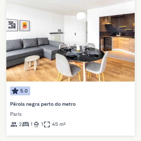
5.0
Pérola negra perto do metro
Paris
2
1
1
45 m²