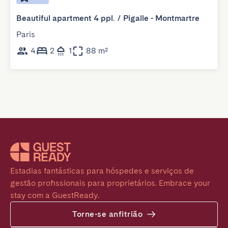
Beautiful apartment 4 ppl. / Pigalle - Montmartre
Paris
4
2
1
88 m²
Estadias fantásticas para hóspedes e serviços de 
gestão profissionais para proprietários. Embrace your 
stay com a GuestReady.
Torne-se anfitrião