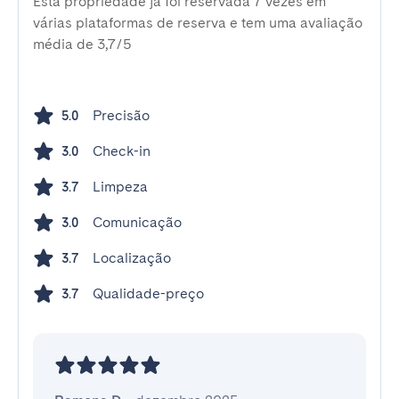
Esta propriedade já foi reservada 7 vezes em
várias plataformas de reserva e tem uma avaliação
média de 3,7/5
Precisão
5.0
Check-in
3.0
Limpeza
3.7
Comunicação
3.0
Localização
3.7
Qualidade-preço
3.7