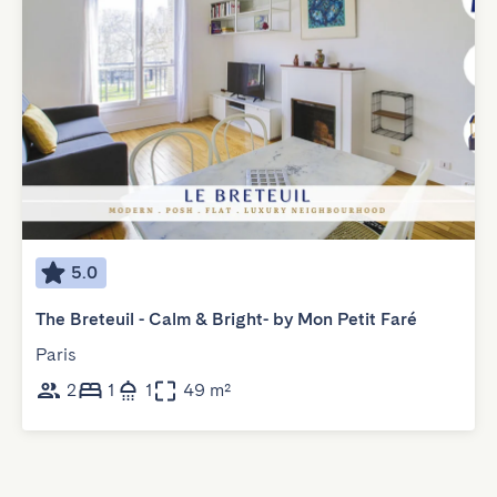
5.0
The Breteuil - Calm & Bright- by Mon Petit Faré
Paris
2
1
1
49 m²