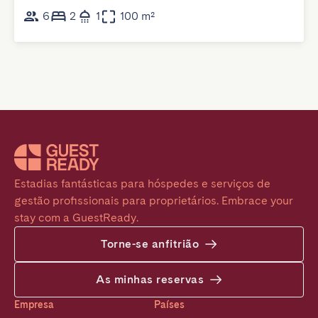
6
2
1
100 m²
Estadias fantásticas para hóspedes e serviços de 
gestão profissionais para proprietários. Embrace your 
stay com a GuestReady.
Torne-se anfitrião
As minhas reservas
Empresa
Países