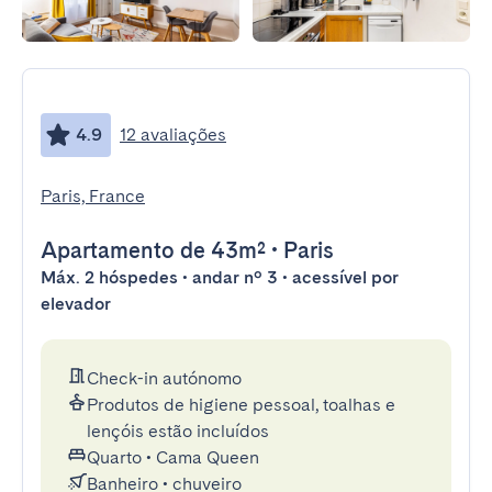
4.9
12 avaliações
Paris, France
Apartamento
de 43m²
•
Paris
Máx. 2 hóspedes • andar nº 3 • acessível por
elevador
Check-in autónomo
Produtos de higiene pessoal, toalhas e
lençóis estão incluídos
Quarto
•
Cama Queen
Banheiro
•
chuveiro