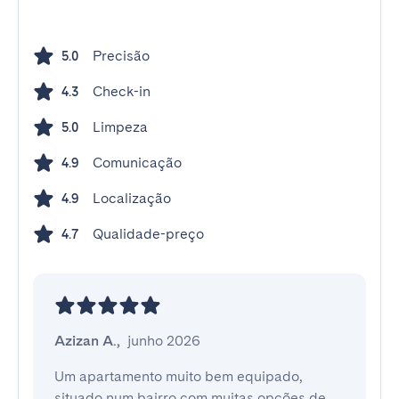
Precisão
5.0
Check-in
4.3
Limpeza
5.0
Comunicação
4.9
Localização
4.9
Qualidade-preço
4.7
Azizan A.
,
junho 2026
Um apartamento muito bem equipado, 
situado num bairro com muitas opções de 