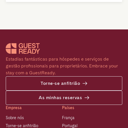
Estadias fantásticas para hóspedes e serviços de 
gestão profissionais para proprietários. Embrace your 
stay com a GuestReady.
Torne-se anfitrião
As minhas reservas
Empresa
Países
Sobre nós
França
Torne-se anfitrião
Portugal