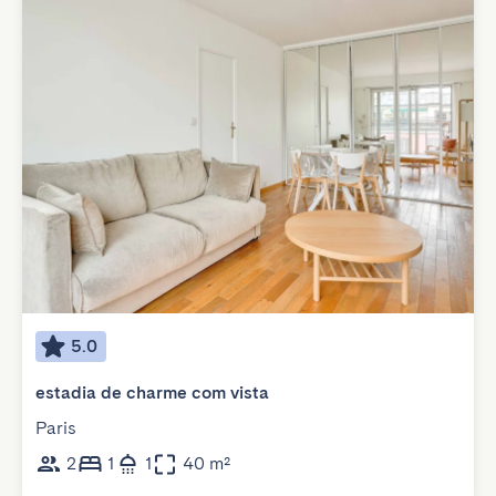
5.0
estadia de charme com vista
Paris
2
1
1
40 m²