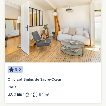
5.0
Chic apt 8mins de Sacré-Cœur
Paris
2
1
1
54 m²