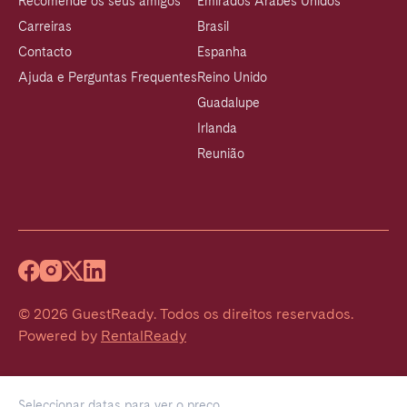
Recomende os seus amigos
Emirados Árabes Unidos
Carreiras
Brasil
Contacto
Espanha
Ajuda e Perguntas Frequentes
Reino Unido
Guadalupe
Irlanda
Reunião
©
2026
GuestReady
.
Todos os direitos reservados.
Powered by
RentalReady
Seleccionar datas para ver o preço