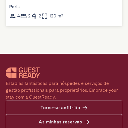
Paris
4
2
2
120 m²
Estadias fantásticas para hóspedes e serviços de 
gestão profissionais para proprietários. Embrace your 
stay com a GuestReady.
Torne-se anfitrião
As minhas reservas