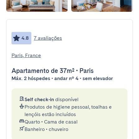
4.8
7 avaliações
Paris, France
Apartamento
de 37m²
•
Paris
Máx. 2 hóspedes • andar nº 4 • sem elevador
Self check-in
disponível
Produtos de higiene pessoal, toalhas e
lençóis estão incluídos
Quarto
•
Cama de casal
Banheiro
•
chuveiro