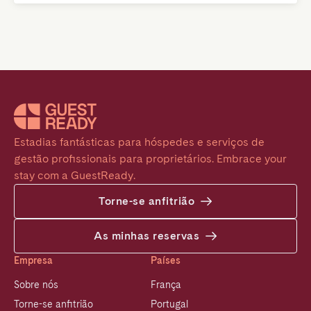
Estadias fantásticas para hóspedes e serviços de 
gestão profissionais para proprietários. Embrace your 
stay com a GuestReady.
Torne-se anfitrião
As minhas reservas
Empresa
Países
Sobre nós
França
Torne-se anfitrião
Portugal