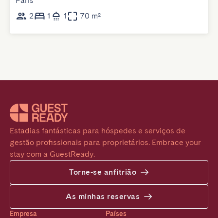
Paris
2
1
1
70 m²
Estadias fantásticas para hóspedes e serviços de 
gestão profissionais para proprietários. Embrace your 
stay com a GuestReady.
Torne-se anfitrião
As minhas reservas
Empresa
Países